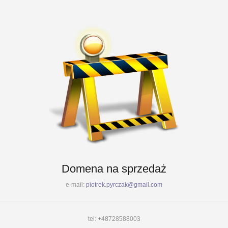
Domena na sprzedaż
e-mail:
piotrek.pyrczak@gmail.com
tel: +48728588003